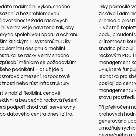
edáte maximální výkon, snadné
Díky pokročilé V
sazení a bezproblémovou
získávají adminis
álovatelnost? Řada rackových
přehled o prost
říní Vertiv VR je navržena tak, aby
– včetně teploty
skytla spolehlivou oporu a ochranu
bodu, proudění
šim kritickým IT systémům. Díky
přítomnosti kou
dulárnímu designu a mobilní
snadno připojují 
nstrukci se racky Vertiv snadno
rackovým PDU (
izpůsobí měnícím se požadavkům
management kar
šeho podnikání – ať už jde o
UPS, které funguj
ostorová omezení, rozpočtové
jednotka pro sbě
žnosti nebo růst infrastruktury.
posílají do centr
managementu k
rtiv nabízí flexibilní, cenově
stavu prostředí.
ektivní a bezpečná racková řešení,
erá podpoří chod vaší serverovny
Při překročení 
bo datového centra dnes i zítra.
prahových hodn
generována upo
umožňuje rychlou
bezpečného a st