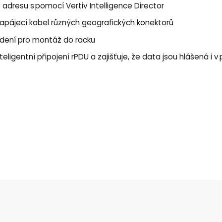
P adresu s pomocí Vertiv Intelligence Director
napájecí kabel různých geografických konektorů
vedení pro montáž do racku
eligentní připojení rPDU a zajišťuje, že data jsou hlášená i 