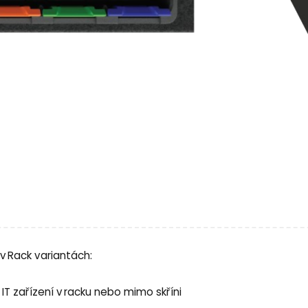
 v Rack variantách:
á IT zařízení v racku nebo mimo skříni