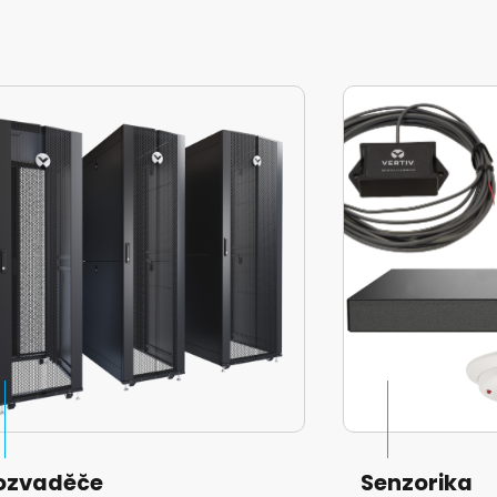
ozvaděče
Senzorika