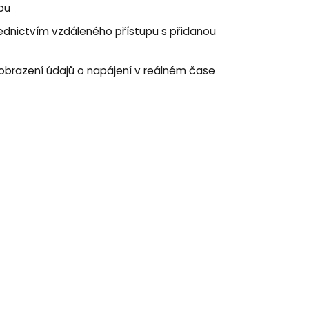
upu
střednictvím vzdáleného přístupu s přidanou
o zobrazení údajů o napájení v reálném čase