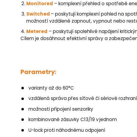
Monitored
– komplexní přehled o spotřebě ener
Switched
– poskytují komplexní pohled na spotře
možností vzdáleně zapnout, vypnout nebo rest
Metered
– poskytují spolehlivé napájení kritick
Cílem je dosáhnout efektivní správy a zabezpečen
Parametry:
varianty až do 60°C
vzdálená správa přes síťové či sériové rozhran
možnosti připojení senzoriky
kombinované zásuvky C13/19 v jednom
U-lock proti náhodnému odpojení