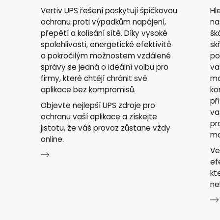
Vertiv UPS řešení poskytují špičkovou
Hl
ochranu proti výpadkům napájení,
na
přepětí a kolísání sítě. Díky vysoké
šk
spolehlivosti, energetické efektivitě
sk
a pokročilým možnostem vzdálené
po
správy se jedná o ideální volbu pro
va
firmy, které chtějí chránit své
mo
aplikace bez kompromisů.
ko
př
Objevte nejlepší UPS zdroje pro
va
ochranu vaší aplikace a získejte
pr
jistotu, že váš provoz zůstane vždy
mo
online.
Ve
ef
kt
ne