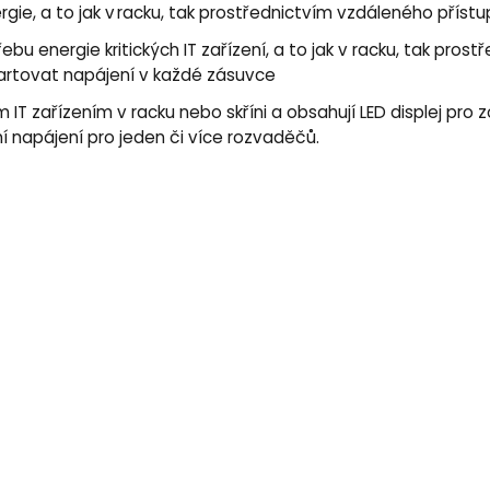
gie, a to jak v racku, tak prostřednictvím vzdáleného příst
bu energie kritických IT zařízení, a to jak v racku, tak pro
artovat napájení v každé zásuvce
ým IT zařízením v racku nebo skříni a obsahují LED displej pr
í napájení pro jeden či více rozvaděčů.
í