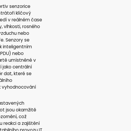
ertiv senzorice
trátoři klíčový
ředí v reálném čase
, vlhkosti, rosného
 vzduchu nebo
ře. Senzory se
k inteligentním
rPDU) nebo
tě umístněné v
í jako centrální
r dat, které se
álního
 vyhodnocování
nastavených
ot jsou okamžitě
zornění, což
 reakci a zajištění
abilního provozu IT