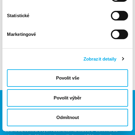
informace o objednávkách
marketingové a prodejní nástroje
Statistické
incentivní program
demo program
Marketingové
školení a certifikace
produktové informace
servis a podporu.
Zobrazit detaily
Více informací:
ZDE
Povolit vše
Povolit výběr
Odmítnout
Jsme součástí eD skupiny, ekosystému firem v oblasti IT,
obchodu, softwarových řešení, komunikace, e-commerce