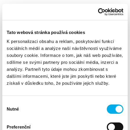
Vertiv - váš dokonalý partner pro 2. nákup
P​latnost: do 30. 6. 2025
Tato webová stránka používá cookies
Sleva až 40 % na vaši další objednávku.
Nabídka platí pro všechny produktové řady (do vyprodání
K personalizaci obsahu a reklam, poskytování funkcí
zásob).
sociálních médií a analýze naší návštěvnosti využíváme
Použijte promo kód:
„PERFECTPARTNER40“
soubory cookie. Informace o tom, jak náš web používáte,
sdílíme se svými partnery pro sociální média, inzerci a
analýzy. Partneři tyto údaje mohou zkombinovat s
dalšími informacemi, které jste jim poskytli nebo které
získali v důsledku toho, že používáte jejich služby.
Vertiv Partner Portal
Výběr
Nutné
umožňuje jednoduchým způsobem zajistit:
souhlasu
registrace projektu
Preferenční