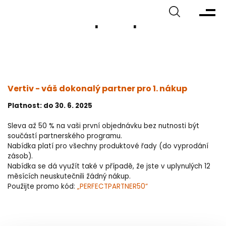
Promo akce pro 1. pol. 2025
Vertiv - váš dokonalý partner pro 1. nákup
​​​P​latnost: do 30. 6. 2025
Sleva až 50 % na vaši první objednávku bez nutnosti být
součástí partnerského programu.
Nabídka platí pro všechny produktové řady (do vyprodání
zásob).
Nabídka se dá využít také v případě, že jste v uplynulých 12
měsících neuskutečnili žádný nákup.
Použijte promo kód:
„PERFECTPARTNER50“