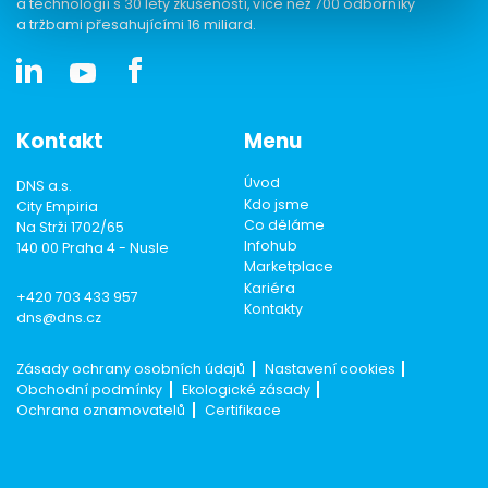
a technologií s 30 lety zkušeností, více než 700 odborníky
a tržbami přesahujícími 16 miliard.
Kontakt
Menu
Úvod
DNS a.s.
Kdo jsme
City Empiria
Co děláme
Na Strži 1702/65
Infohub
140 00 Praha 4 - Nusle
Marketplace
Kariéra
+420 703 433 957
Kontakty
dns@dns.cz
Zásady ochrany osobních údajů
Nastavení cookies
Obchodní podmínky
Ekologické zásady
Ochrana oznamovatelů
Certifikace